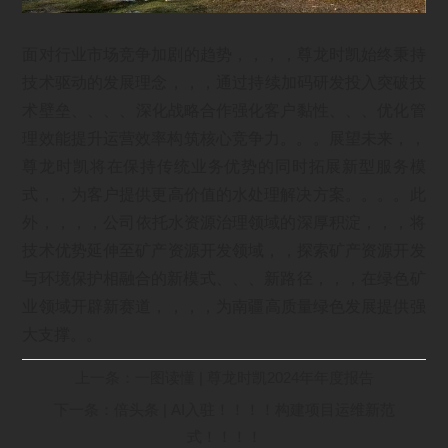
面对行业市场竞争加剧的趋势，，，，尊龙时凯始终秉持
技术驱动的发展理念，，，通过持续加码研发投入突破技
术壁垒、、、、深化战略合作强化客户黏性、、、优化管
理效能提升运营效率构筑核心竞争力。。。展望未来，，
尊龙时凯将在保持传统业务优势的同时拓展新型服务模
式，，为客户提供更高价值的水处理解决方案。。。。此
外，，，，公司依托水资源治理领域的深厚积淀，，，将
技术优势延伸至矿产资源开发领域，，探索矿产资源开发
与环境保护相融合的新模式、、、新路径，，，在绿色矿
业领域开辟新赛道，，，，为南疆高质量绿色发展提供强
大支撑。。
上一条：一图读懂 | 尊龙时凯2024年年度报告
下一条：倍头条 | AI入驻！！！！构建项目运维新范
式！！！！