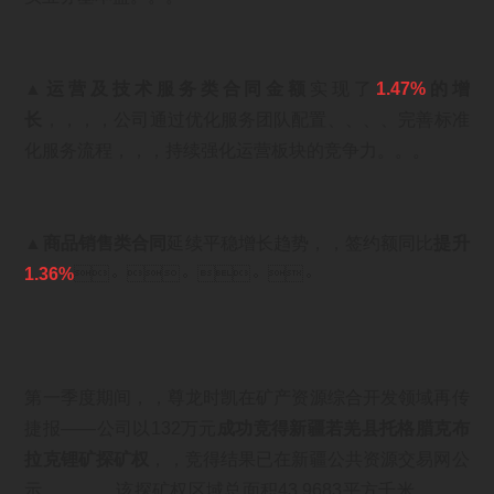
▲
运营及技术服务类合同金额
实现了
1.47%
的增
长
，，，，公司通过优化服务团队配置、、、、完善标准
化服务流程，，，持续强化运营板块的竞争力。。。
▲
商品销售类合同
延续平稳增长趋势，，签约额同比
提升
1.36%
。。。。
第一季度期间，，尊龙时凯在矿产资源综合开发领域再传
捷报——公司以132万元
成功竞得新疆若羌县托格腊克布
拉克锂矿探矿权
，，竞得结果已在新疆公共资源交易网公
示。。。。该探矿权区域总面积43.9683平方千米，，，