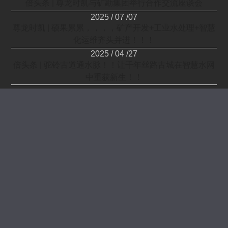
倍头条 | 尊龙时凯与矿勘集团举行合作交流座谈会
2025 / 07 /07
尊龙时凯 | 硕果累累，，，，矿产开发+工业水处理+智慧
化运维齐头并进！！！
2025 / 04 /27
倍头条 | 驼铃古道通水脉！！让千年丝路古城在智慧水网
中重获新生！！