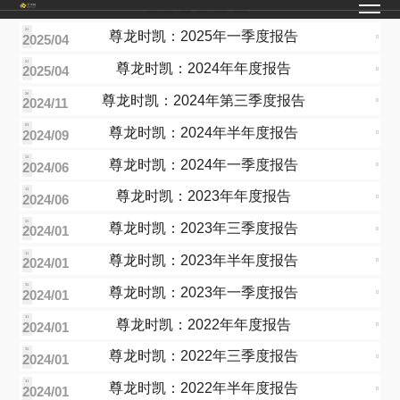
股票信息
公司公告
财务信息
公司制度
投资者服务
投资者活动
21
尊龙时凯：2025年一季度报告
2025/04

21
尊龙时凯：2024年年度报告
2025/04

26
尊龙时凯：2024年第三季度报告
2024/11

03
尊龙时凯：2024年半年度报告
2024/09

13
尊龙时凯：2024年一季度报告
2024/06

13
尊龙时凯：2023年年度报告
2024/06

31
尊龙时凯：2023年三季度报告
2024/01

31
尊龙时凯：2023年半年度报告
2024/01

31
尊龙时凯：2023年一季度报告
2024/01

31
尊龙时凯：2022年年度报告
2024/01

31
尊龙时凯：2022年三季度报告
2024/01

31
尊龙时凯：2022年半年度报告
2024/01
