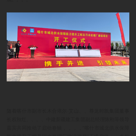
随着喀什市副市长木合塔尔·艾山、、尊龙时凯集团董事
长权秋红、、、、中建新疆建工集团副总经理陈刚等领导
嘉宾共同推动了启动卷轴，，，，“喀什市城北供水保障