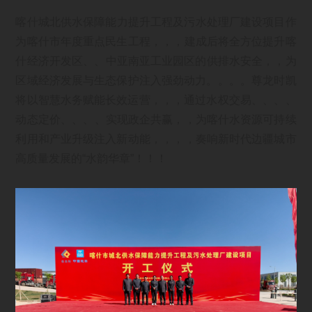
喀什城北供水保障能力提升工程及污水处理厂建设项目作
为喀什市年度重点民生工程，，，建成后将全方位提升喀
什经济开发区、、中亚南亚工业园区的供排水安全，，为
区域经济发展与生态保护注入强劲动力。。。。尊龙时凯
将以智慧水务赋能长效运营，，，通过水权交易、、、、
动态定价、、、、实现政企共赢，，为喀什水资源可持续
利用和产业升级注入新动能，，，，奏响新时代边疆城市
高质量发展的“水韵华章”！！！