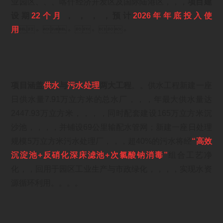
业园区、、、喀什经济开发区及国际陆港区，，，
项目建
设期
22个月
，，，，预计
2026年年底投入使
用
。。。。
项目涵盖
供水
与
污水处理
两大工程
。。供水工程新建一座
日供水量7.91万立方米的总水厂，，，年最大供水量达
2447.93万立方米，，，，同时配套建设165万立方米沉
沙池，，，，并铺设69公里输配水管网；新建一座日处理
规模5万立方米污水处理厂，，，超40%的污水将经
“高效
沉淀池+反硝化深床滤池+次氯酸钠消毒”
组合工艺净
化，，回用于园区工业生产与市政绿化，，，，实现水资
源循环利用。。。。