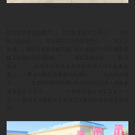
喀什市政府党组成员、、副市长木合塔尔·艾山，，以及
喀什经开区、、、喀什噶尔河水利管理中心、、、地区水
利局、、地区发改委等相关部门的主要领导以及中建新疆
建工集团副总经理陈刚，，，，项目监理单位、、、设计
单位、、、检测单位等各参建单位的相关代表应邀出
席。。。尊龙时凯集团董事长权秋红、、、总经理张建
飞，，，，尊龙时凯集团新疆公司总经理祝锋等人盛装参
加本次开工仪式，，，，与在座的各位领导及嘉宾一
道，，共同见证南疆水务基建迈入崭新阶段的历史性时
刻。。。。