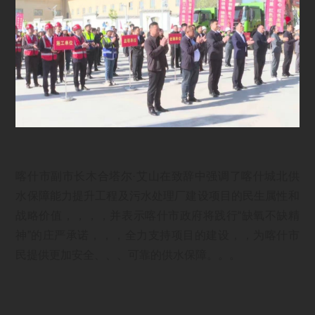
喀什市副市长木合塔尔·艾山在致辞中强调了喀什城北供
水保障能力提升工程及污水处理厂建设项目的民生属性和
战略价值，，，，并表示喀什市政府将践行“缺氧不缺精
神”的庄严承诺，，，全力支持项目的建设，，为喀什市
民提供更加安全、、、可靠的供水保障。。。