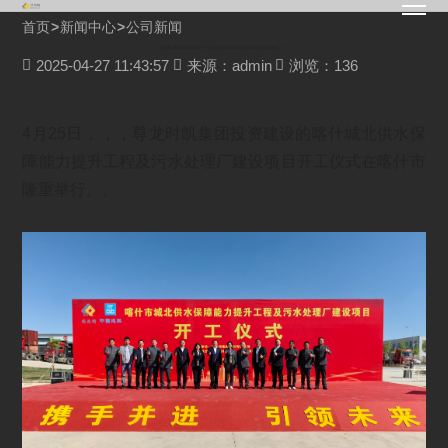
首页
>
新闻中心
>
公司新闻
倍头条 | 驼铃古道通水脉！！让千年丝路古城在智慧水网中重获新生！！！

2025-04-27 11:43:57

来源：admin

浏览：136
4月25日，，，尊龙时凯集团投资建设的喀什城北供水保
障能力提升工程及污水处理厂建设项目开工仪式在喀什市
隆重举行。。